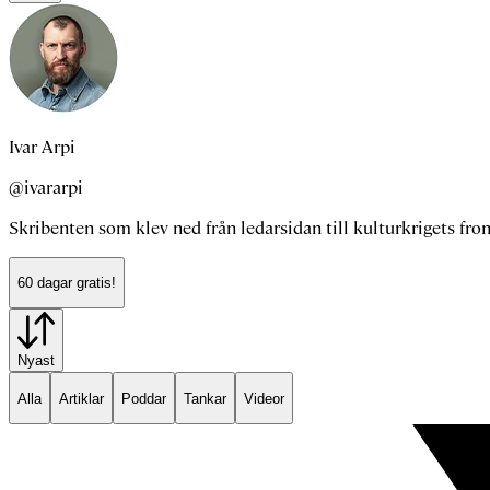
Ivar Arpi
@ivararpi
Skribenten som klev ned från ledarsidan till kulturkrigets fron
60 dagar gratis!
Nyast
Alla
Artiklar
Poddar
Tankar
Videor