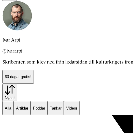
Ivar Arpi
@ivararpi
Skribenten som klev ned från ledarsidan till kulturkrigets fron
60 dagar gratis!
Nyast
Alla
Artiklar
Poddar
Tankar
Videor