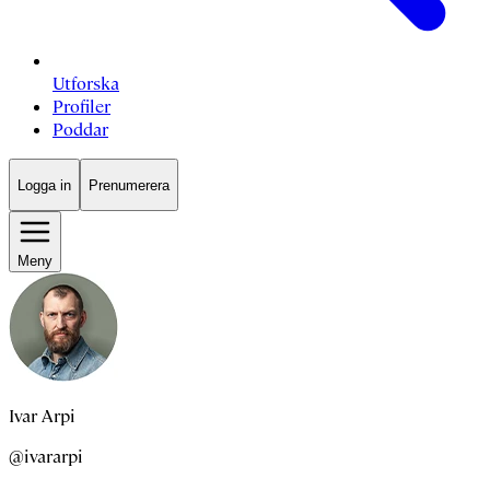
Utforska
Profiler
Poddar
Logga in
Prenumerera
Meny
Ivar Arpi
@ivararpi