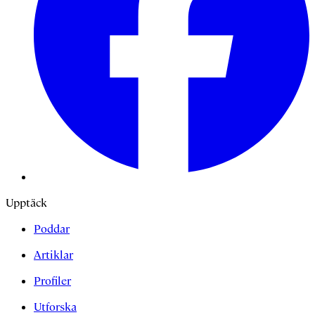
Upptäck
Poddar
Artiklar
Profiler
Utforska