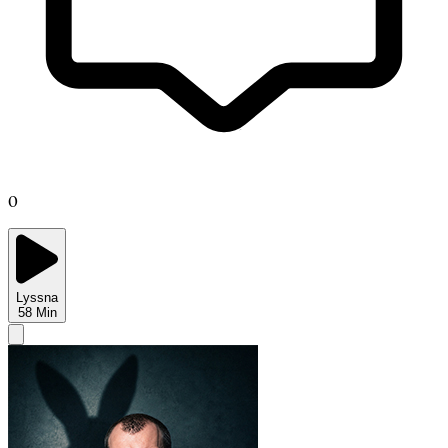
0
Lyssna
58
Min