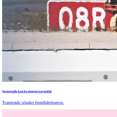
Turistguide
kan
ha
stoppat
terrordåd
Trampade sönder bombdrönaren.