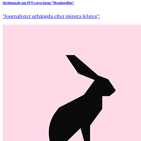
Strömstedt
om
SVT:s
nya
form:
”Meningslöst”
”Journalister uthängda efter minsta felsteg”.