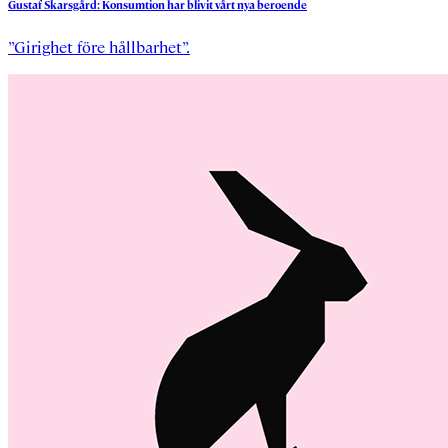
Gustaf
Skarsgård:
Konsumtion
har
blivit
vårt
nya
beroende
”Girighet före hållbarhet”.