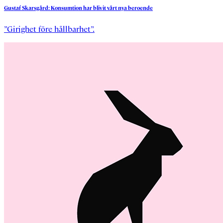
Gustaf
Skarsgård:
Konsumtion
har
blivit
vårt
nya
beroende
”Girighet före hållbarhet”.