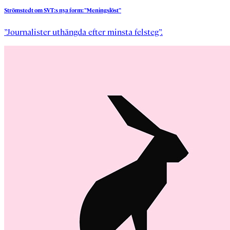
Strömstedt
om
SVT:s
nya
form:
”Meningslöst”
”Journalister uthängda efter minsta felsteg”.