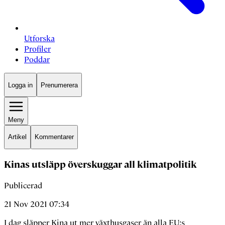
Utforska
Profiler
Poddar
Logga in
Prenumerera
Meny
Artikel
Kommentarer
Kinas utsläpp överskuggar all klimatpolitik
Publicerad
21 Nov 2021 07:34
I dag släpper Kina ut mer växthusgaser än alla EU:s