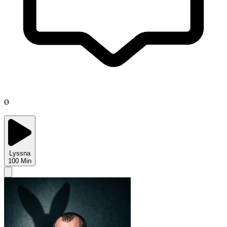
0
Lyssna
100
Min