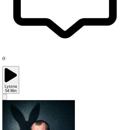
0
Lyssna
54
Min