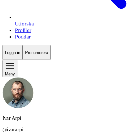
Utforska
Profiler
Poddar
Logga in
Prenumerera
Meny
Ivar Arpi
@ivararpi