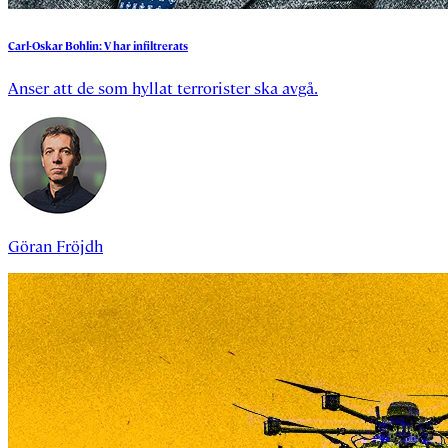
Carl-Oskar
Bohlin:
V
har
infiltrerats
Anser att de som hyllat terrorister ska avgå.
Göran Fröjdh