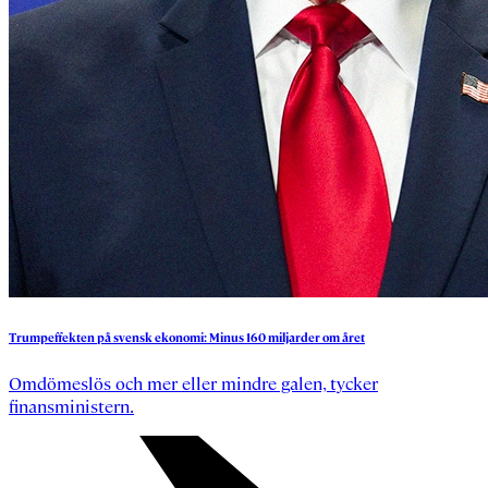
Trumpeffekten
på
svensk
ekonomi:
Minus
160
miljarder
om
året
Omdömeslös och mer eller mindre galen, tycker
finansministern.