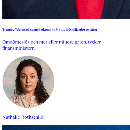
Trumpeffekten
på
svensk
ekonomi:
Minus
160
miljarder
om
året
Omdömeslös och mer eller mindre galen, tycker
finansministern.
Nathalie Rothschild