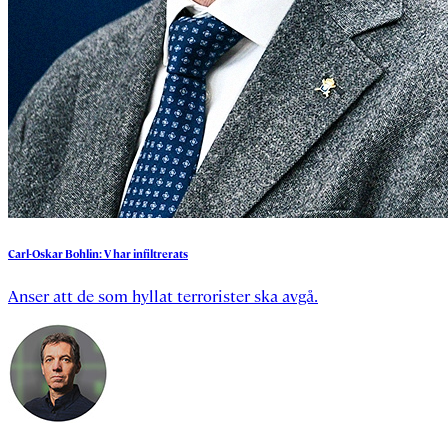
Carl-Oskar
Bohlin:
V
har
infiltrerats
Anser att de som hyllat terrorister ska avgå.