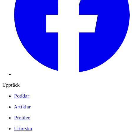
Upptäck
Poddar
Artiklar
Profiler
Utforska