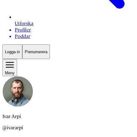
Utforska
Profiler
Poddar
Logga in
Prenumerera
Meny
Ivar Arpi
@ivararpi